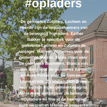
#opladers
De gemeente Zutphen, Lochem en
Heerde zijn de initiatiefnemers van
de beweging #opladers. Esther
Bakker is specifiek voor de
gemeente Lochem en Zutphen de
aanjager. Marleen Witteveen voor de
gemeente Heerde. Fiona Vloet voor
de gemeente Brummen, Bianca van
den Berg voor de gemeente Aalten
en Anke Fisser voor de Gemeente
IJsselstreek. Zij stellen zich graag
voor op hun eigen gemeentepagina.
Wil je meer weten over de beweging
#Opladers en hoe je de beweging
kunt wegzetten binnen je gemeente