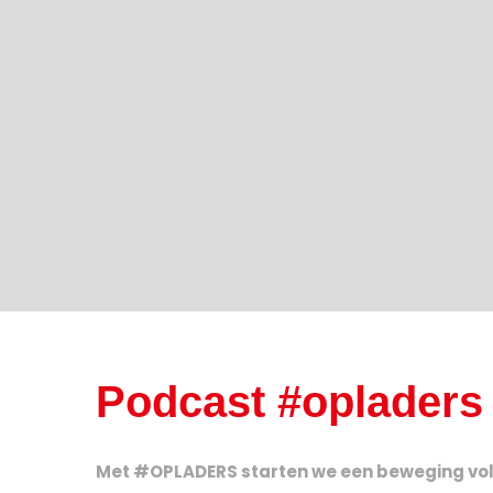
#Opladers podcast
Podcast #opladers
Met #OPLADERS starten we een beweging vol en