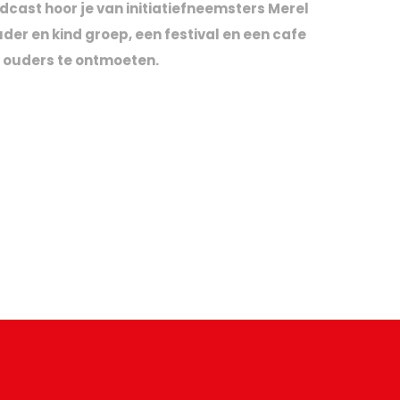
cast hoor je van initiatiefneemsters Merel
er en kind groep, een festival en een cafe
e ouders te ontmoeten.