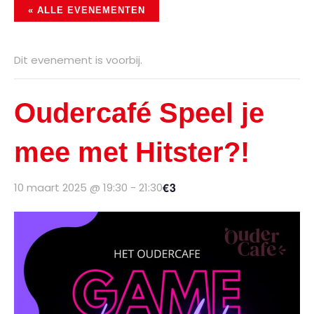
« ALLE EVENEMENTEN
Dit evenement is voorbij.
Oudercafé Speel je
mee met Hitster?!
€3
10 maart 2025 @ 19:30
-
21:30