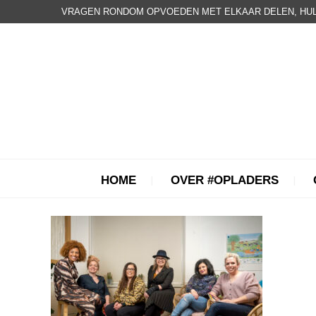
VRAGEN RONDOM OPVOEDEN MET ELKAAR DELEN, HUL
HOME
OVER #OPLADERS