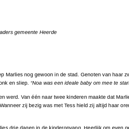
pladers gemeente Heerde
iep Marlies nog gewoon in de stad. Genoten van haar 
onk en sliep.
“Noa was een ideale baby om mee te star
ren werd. Van één naar twee kinderen maakte dat Marli
anneer zij bezig was met Tess hield zij altijd haar or
lies drie dagen in de kinderopvang. Heerlijk om even g