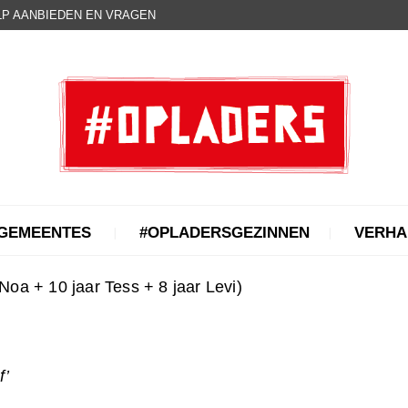
P AANBIEDEN EN VRAGEN
GEMEENTES
#OPLADERSGEZINNEN
VERHA
 Noa + 10 jaar Tess + 8 jaar Levi)
f’