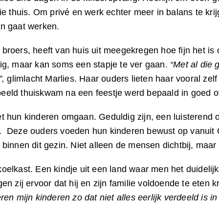
ie thuis. Om privé en werk echter meer in balans te kr
n gaat werken.
re broers, heeft van huis uit meegekregen hoe fijn het 
ndig, maar kan soms een stapje te ver gaan.
“Met al die
”,
glimlacht Marlies. Haar ouders lieten haar vooral zel
rbeeld thuiskwam na een feestje werd bepaald in goed o
hun kinderen omgaan. Geduldig zijn, een luisterend oor
 Deze ouders voeden hun kinderen bewust op vanuit Ch
innen dit gezin. Niet alleen de mensen dichtbij, maar 
e koelkast. Een kindje uit een land waar men het duidel
gen zij ervoor dat hij en zijn familie voldoende te eten k
 mijn kinderen zo dat niet alles eerlijk verdeeld is in 