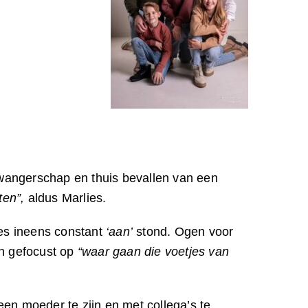
zwangerschap en thuis bevallen van een
ten”,
aldus Marlies.
es ineens constant
‘aan’
stond. Ogen voor
en gefocust op
“waar gaan die voetjes van
een moeder te zijn en met collega’s te