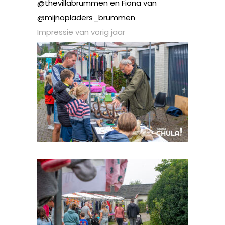
@thevillabrummen en Fiona van
@mijnopladers_brummen
Impressie van vorig jaar