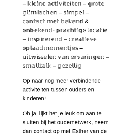
– 𝕜𝕝𝕖𝕚𝕟𝕖 𝕒𝕔𝕥𝕚𝕧𝕚𝕥𝕖𝕚𝕥𝕖𝕟 – 𝕘𝕣𝕠𝕥𝕖
𝕘𝕝𝕚𝕞𝕝𝕒𝕔𝕙𝕖𝕟 – 𝕤𝕚𝕞𝕡𝕖𝕝 –
𝕔𝕠𝕟𝕥𝕒𝕔𝕥 𝕞𝕖𝕥 𝕓𝕖𝕜𝕖𝕟𝕕 &
𝕠𝕟𝕓𝕖𝕜𝕖𝕟𝕕- 𝕡𝕣𝕒𝕔𝕙𝕥𝕚𝕘𝕖 𝕝𝕠𝕔𝕒𝕥𝕚𝕖
– 𝕚𝕟𝕤𝕡𝕚𝕣𝕖𝕣𝕖𝕟𝕕 – 𝕔𝕣𝕖𝕒𝕥𝕚𝕖𝕧𝕖
𝕠𝕡𝕝𝕒𝕒𝕕𝕞𝕠𝕞𝕖𝕟𝕥𝕛𝕖𝕤 –
𝕦𝕚𝕥𝕨𝕚𝕤𝕤𝕖𝕝𝕖𝕟 𝕧𝕒𝕟 𝕖𝕣𝕧𝕒𝕣𝕚𝕟𝕘𝕖𝕟 –
𝕤𝕞𝕒𝕝𝕝𝕥𝕒𝕝𝕜 – 𝕘𝕖𝕫𝕖𝕝𝕝𝕚𝕘
Op naar nog meer verbindende
activiteiten tussen ouders en
kinderen!
Oh ja, lijkt het je leuk om aan te
sluiten bij het oudernetwerk, neem
dan contact op met Esther van de