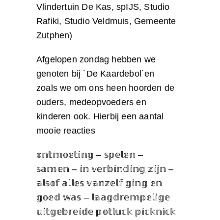
Vlindertuin De Kas, spIJS, Studio
Rafiki, Studio Veldmuis, Gemeente
Zutphen)
Afgelopen zondag hebben we
genoten bij ´De Kaardebol´en
zoals we om ons heen hoorden de
ouders, medeopvoeders en
kinderen ook. Hierbij een aantal
mooie reacties
𝕠𝕟𝕥𝕞𝕠𝕖𝕥𝕚𝕟𝕘 – 𝕤𝕡𝕖𝕝𝕖𝕟 –
𝕤𝕒𝕞𝕖𝕟 – 𝕚𝕟 𝕧𝕖𝕣𝕓𝕚𝕟𝕕𝕚𝕟𝕘 𝕫𝕚𝕛𝕟 –
𝕒𝕝𝕤𝕠𝕗 𝕒𝕝𝕝𝕖𝕤 𝕧𝕒𝕟𝕫𝕖𝕝𝕗 𝕘𝕚𝕟𝕘 𝕖𝕟
𝕘𝕠𝕖𝕕 𝕨𝕒𝕤 – 𝕝𝕒𝕒𝕘𝕕𝕣𝕖𝕞𝕡𝕖𝕝𝕚𝕘𝕖
𝕦𝕚𝕥𝕘𝕖𝕓𝕣𝕖𝕚𝕕𝕖 𝕡𝕠𝕥𝕝𝕦𝕔𝕜 𝕡𝕚𝕔𝕜𝕟𝕚𝕔𝕜