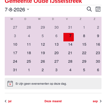
Gemeente Oude IJsselstreek
Eve
Evenementen
7-8-2026
Evene
Zoeken
Maan
wee
Selecteer
Zoeke
nav
M
MAANDAG
D
DINSDAG
W
WOENSDAG
D
DONDERDAG
V
VRIJDAG
Z
ZATERDAG
Z
ZONDA
Kalender
een
en
0
0
0
0
0
0
0
27
28
29
30
31
1
2
van
datum.
weerg
evenementen
evenementen
evenementen
evenementen
evenementen
evenementen
even
Evenementen
0
0
0
0
0
0
0
3
4
5
6
7
8
9
navigat
evenementen
evenementen
evenementen
evenementen
evenementen
evenementen
even
0
0
0
0
0
0
0
10
11
12
13
14
15
16
evenementen
evenementen
evenementen
evenementen
evenementen
evenementen
even
0
0
0
0
0
0
0
17
18
19
20
21
22
23
evenementen
evenementen
evenementen
evenementen
evenementen
evenementen
even
0
0
0
0
0
0
0
24
25
26
27
28
29
30
evenementen
evenementen
evenementen
evenementen
evenementen
evenementen
even
0
0
0
0
0
0
0
31
1
2
3
4
5
6
evenementen
evenementen
evenementen
evenementen
evenementen
evenementen
even
Er zijn geen evenementen op deze dag.
Bericht
jul
Deze maand
sep