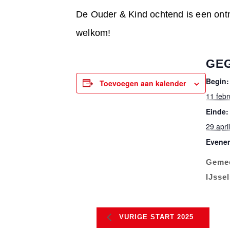
De Ouder & Kind ochtend is een ontm
welkom!
GE
Begin:
Toevoegen aan kalender
11 feb
Einde:
29 apri
Evenem
Geme
IJsse
VURIGE START 2025