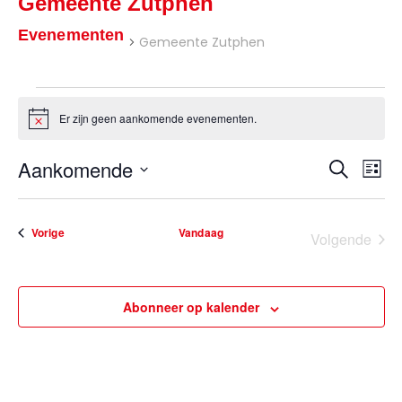
Gemeente Zutphen
Evenementen
Gemeente Zutphen
Evenementen
Er zijn geen aankomende evenementen.
Bericht
Eve
Aankomende
Evene
Zoeken
Lijst
wee
Selecteer
Zoeke
nav
een
en
Evenementen
Vorige
Vandaag
Volgende
datum.
weerg
Eveneme
navigat
Abonneer op kalender