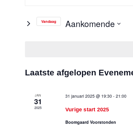
en
keyword
weergeven
in.
Aankomende
Vandaag
navigatie
Zoek
Selecteer
voor
een
Evenementen
datum.
met
keyword.
Laatste afgelopen Evenem
JAN
31 januari 2025 @ 19:30
-
21:00
31
2025
Vurige start 2025
Boomgaard Voorstonden