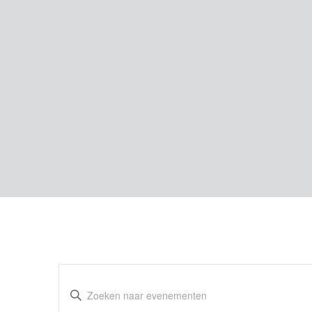
Evenementen
Vul
Zoeken
een