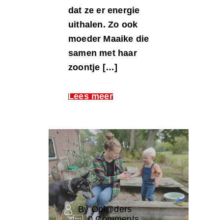
dat ze er energie
uithalen. Zo ook
moeder Maaike die
samen met haar
zoontje […]
Lees meer
By Opl@ders
0 Comments