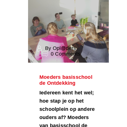
By Opl@ders
0 Comments
Moeders basisschool
de Ontdekking
Iedereen kent het wel;
hoe stap je op het
schoolplein op andere
ouders af? Moeders
van basisschool de