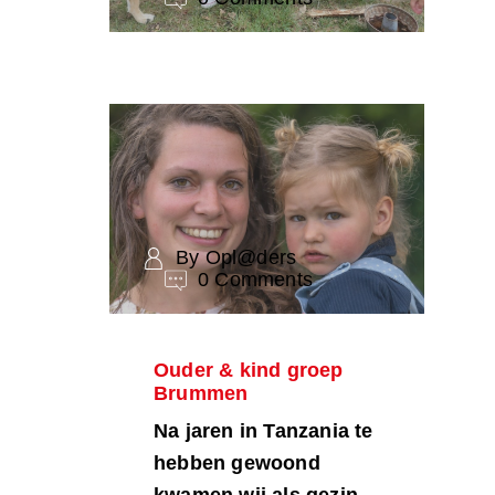
By Opl@ders
0 Comments
Ouder & kind groep
Brummen
Na jaren in Tanzania te
hebben gewoond
kwamen wij als gezin