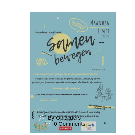
By Opl@ders
0 Comments